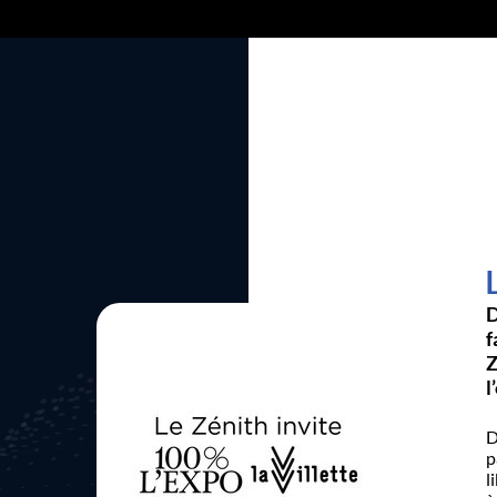
D
f
Z
l
D
p
l