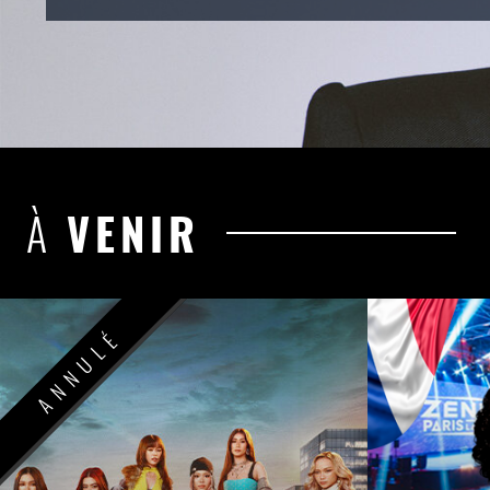
À
VENIR
ANNULÉ