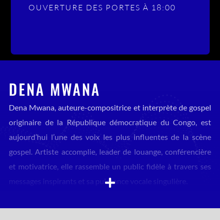
OUVERTURE DES PORTES À 18:00
DENA MWANA
Dena Mwana, auteure-compositrice et interprète de gospel
originaire de la République démocratique du Congo, est
aujourd’hui l’une des voix les plus influentes de la scène
gospel. Artiste accomplie, leader de louange, conférencière
et motivatrice, elle rassemble un public fidèle à travers ses
messages inspirants et sa puissance vocale singulière.
Retrouvez la pour un concert exceptionnel le 25 octobre
2026 au Zénith Paris – La Villette.