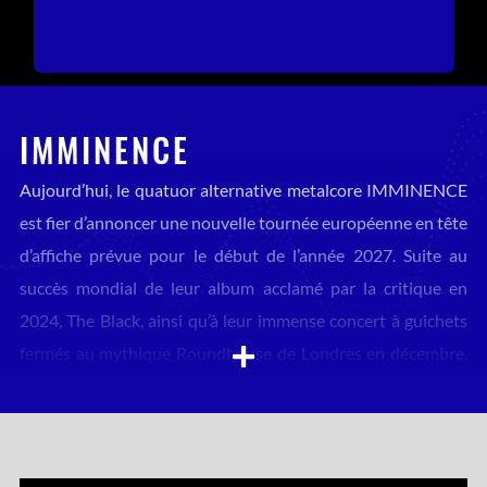
IMMINENCE
Aujourd’hui, le quatuor alternative metalcore IMMINENCE
est fier d’annoncer une nouvelle tournée européenne en tête
d’affiche prévue pour le début de l’année 2027. Suite au
succès mondial de leur album acclamé par la critique en
2024, The Black, ainsi qu’à leur immense concert à guichets
fermés au mythique Roundhouse de Londres en décembre,
cette tournée verra le groupe donner les plus grands
concerts de sa carrière en tête d’affiche à ce jour, avec en
invité spécial les légendes du metalcore August Burns Red.
À propos de cette annonce de tournée, le groupe déclare :