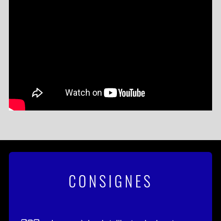
« Il s’agit de bien plus qu’une simple nouvelle tournée pour
nous. C’est assez irréel d’annoncer notre retour en Europe
avec nos tout premiers concerts en tête d’affiche dans des
arenas, et partager ce moment avec August Burns Red, un
groupe qui nous a énormément inspirés depuis le tout
début, le rend encore plus fort de sens.
À tous ceux qui nous ont soutenus, qui ont cru en nous et
qui nous ont aidés à aller aussi loin : merci. Rien de tout cela
ne serait possible sans vous, et nous avons hâte de franchir
cette nouvelle étape ensemble.
CONSIGNES