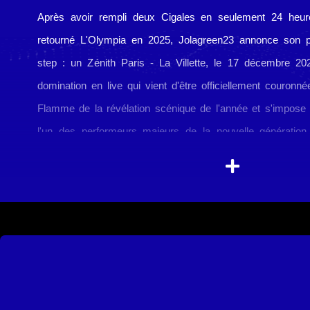
Après avoir rempli deux Cigales en seulement 24 heur
retourné L'Olympia en 2025, Jolagreen23 annonce son p
step : un Zénith Paris - La Villette, le 17 décembre 20
domination en live qui vient d'être officiellement couronné
Flamme de la révélation scénique de l'année et s'impos
l'un des performeurs majeurs de la nouvelle génération
français.
Fort des succès de ses projets inspirés du 
(RECHERCHE&DESTRUCTION, +99XP, GOTY EDITIO
déploie désormais sa propre mythologie avec son premie
évènement : 23 JOURS PLUS TARD. Ce format long de 23 ti
divise en deux mouvements : une première partie introspe
mélancolique retraçant son ascension, suivie d'une second