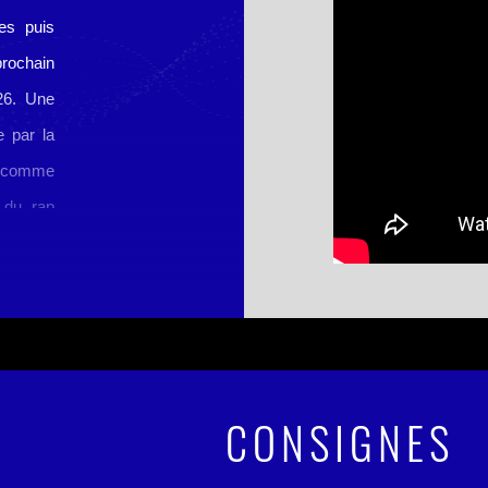
es puis
rochain
26. Une
e par la
e comme
 du rap
gaming
N), il
r album
tres se
CONSIGNES
ctive et
e moitié