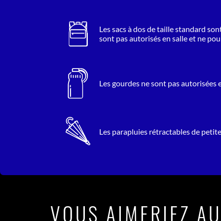
résolument offensive portée par son énergie conquérante.
Façonné par un casting de beatmakers XXL et scellant ses a
Les sacs à dos de taille standard so
avec Tiakola, La Mano 1.9 et La Fève, cet album mar
sont pas autorisés en salle et ne po
nouvelle phase. Introduit par le clip « Métal », Jolagreen23
désormais de se montrer, sans pour autant perdre son 
Les gourdes ne sont pas autorisées e
mystère. Le 17 décembre 2026, il viendra défendre ce 
statut et son premier album sur la scène du Zénith Paris - La 
Les parapluies rétractables de petite
VOUS AIMERIEZ AU