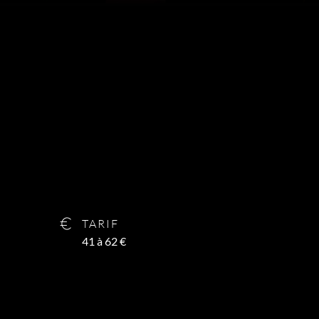
TARIF
41 à 62 €