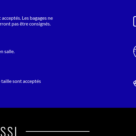
ffinités
nt acceptés. Les bagages ne
que une
urront pas être consignés.
 choisit
aura de
n salle.
nouveau
Villette
 taille sont acceptés
SSI