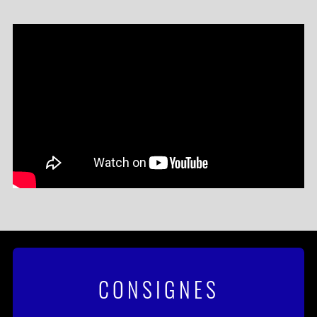
nouvelle tournée dans toute la France. Deux
soirs à l’Olympia déjà complets et une clôture
annoncée au Zénith de Paris- La Villette en mai
2027 !
CONSIGNES