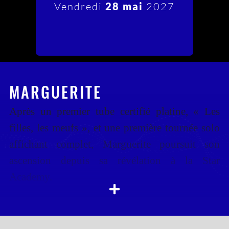
Vendredi
28 mai
2027
MARGUERITE
Après un premier tube certifié platine, « Les
filles, les meufs », et une première tournée solo
affichant complet, Marguerite poursuit son
ascension depuis sa révélation à la Star
Academy.
Portée par 2 nouveaux titres « La boss » et «
Crash Test », elle s’apprête à repartir pour une