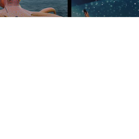
ètres de confidentialité, en garantissant la conformité avec le
EDDY'S DROP
GLORIOUS
 oct. 2026
Dimanche 11 oct. 2026