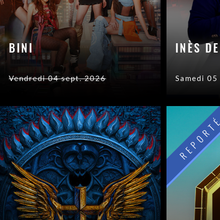
BINI
INÈS D
Vendredi 04 sept. 2026
Samedi 05
REPORT