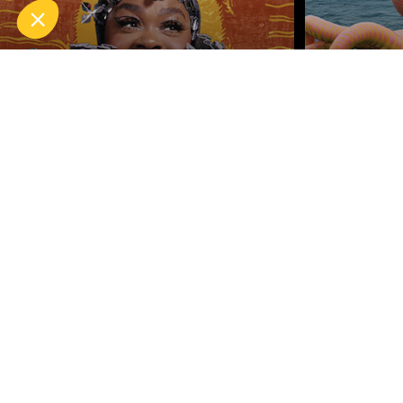
Notre plateforme vous permet d'adapter et de gérer vos param
JILL SCOTT
FAT FR
Vendredi 09 oct. 2026
Samedi 10