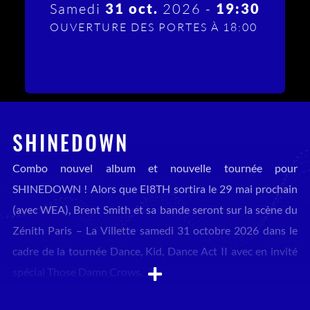
Samedi
31 oct.
2026 -
19:30
OUVERTURE DES PORTES À 18:00
SHINEDOWN
Combo nouvel album et nouvelle tournée pour
SHINEDOWN ! Alors que EI8TH sortira le 29 mai prochain
(avec WEA), Brent Smith et sa bande seront sur la scène du
Zénith Paris – La Villette samedi 31 octobre 2026 dans le
cadre de la tournée Dance, Kid, Dance Act II avec en invité
spécial Those Damn Crows.
Plus de 8,3 milliards d’écoutes dans le monde, un record de