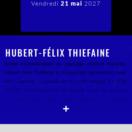
Vendredi
21 mai
2027
HUBERT-FÉLIX THIEFAINE
Icône incontournable du paysage musical français,
Hubert Félix Thiéfaine a marqué des générations avec
son charisme, sa poésie et son rock élégant. En 2026
et 2027, le chanteur aux 18 albums studio se produira
sur scène pour une ultime tournée. La dernière
occasion de voir cet artiste de légende et d’entendre
en live ses chansons les plus emblématiques.