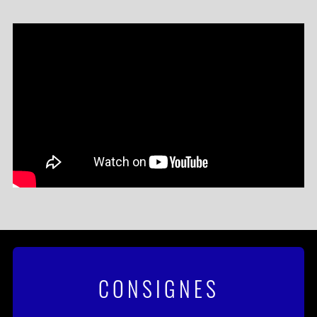
son empreinte vocale singulière.
Au fil des tournées, la formation a tissé un lien profond avec
son public. La dernière en date,
triomphale, affichait complet dans de nombreuses grandes
villes françaises et capitales
européennes, culminant à Paris où plus de 6000 spectateurs
se sont réunis entre l’Olympia, le
Centquatre et la Cigale — autant de nuits vibrantes, portées
par une ferveur partagée.
Après une brève parenthèse, Isaac Delusion s’apprête
désormais à écrire un nouveau chapitre
de son histoire. Un cinquième album, attendu en 2027,
viendra prolonger cette trajectoire
CONSIGNES
sensible, tandis qu’un concert événement au Zénith Paris -
La Villette le 24 avril 2027, s’annonce déjà