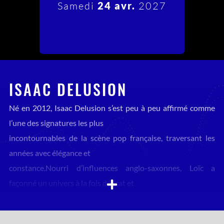
Samedi
24 avr.
2027
ISAAC DELUSION
Né en 2012, Isaac Delusion s’est peu à peu affirmé comme
l’une des signatures les plus
incontournables de la scène pop française, traversant les
années avec élégance et
constance.Nourri d’influences anglo-saxonnes, Loïc a
façonné un univers à la fois délicat et
intemporel, où chaque note semble suspendue entre rêve et
mélancolie, mise en lumière par