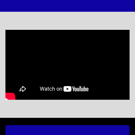
percutantes. Miki chante, parle et écrit à la première
personne. Avec une liberté de ton, elle aborde le léger
comme le grave avec distance et auto-dérision. Après la
sortie son premier album « Industry Plant », Miki lance son
premier Zénith Paris - La Villette.