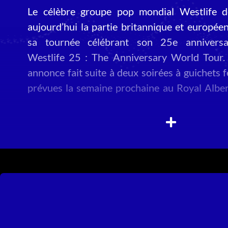
Le célèbre groupe pop mondial Westlife d
aujourd’hui la partie britannique et europée
sa tournée célébrant son 25e anniversa
Westlife 25 : The Anniversary World Tour.
annonce fait suite à deux soirées à guichets 
prévues la semaine prochaine au Royal Alber
de Londres, tandis que des dates supplémen
ont déjà été ajoutées à Dublin et Belfast lors
prévente, en raison d’une demande exception
Au cours des 25 dernières années, Westli
devenu l’un des groupes pop les plus réussis d
les temps. Leur musique a été écoutée plu
milliards de fois dans le monde ; ils ont obt
albums n°1 dans le monde, 14 singles n
Royaume-Uni (seuls Elvis Presley et The B