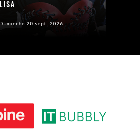
LISA
FLOR
Dimanche 20 sept. 2026
Vendred