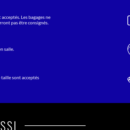
sques,
 vendu
nt acceptés. Les bagages ne
urront pas être consignés.
ans le
de 1,2
né plus
n salle.
9 dans
ndu le
au 21e
 taille sont acceptés
SSI