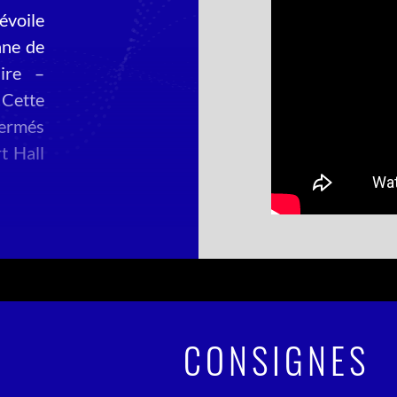
évoile
nne de
ire –
 Cette
fermés
t Hall
taires
 de la
nelle.
fe est
e tous
s de 3
enu 36
CONSIGNES
°1 au
eatles