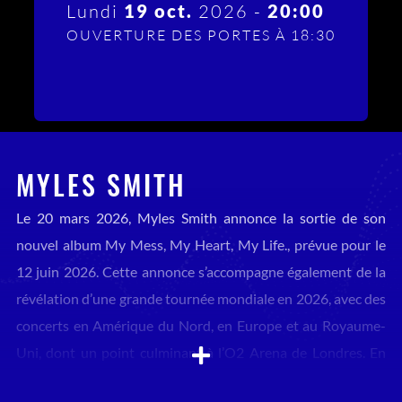
Lundi
19 oct.
2026 -
20:00
OUVERTURE DES PORTES À 18:30
MYLES SMITH
Le 20 mars 2026,
Myles Smith
annonce la sortie de son
nouvel album
My Mess, My Heart, My Life.
, prévue pour le
12 juin 2026. Cette annonce s’accompagne également de la
révélation d’une grande tournée mondiale en 2026, avec des
concerts en Amérique du Nord, en Europe et au Royaume-
Uni, dont un point culminant à l’O2 Arena de Londres. En
seulement deux ans, Myles Smith s’est imposé comme l’une