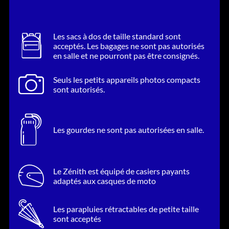
inspirée de moments personnels qu’il n’imaginait pas
partager. Refusant de proposer des réponses simples, il
choisit d’embrasser la complexité des émotions, laissant
Les sacs à dos de taille standard sont
acceptés. Les bagages ne sont pas autorisés
place à une authenticité rare. Parallèlement à cette sortie, il
en salle et ne pourront pas être consignés.
se lancera dans une tournée d’envergure, débutant en
Seuls les petits appareils photos compacts
Amérique du Nord cet été, notamment en première partie
sont autorisés.
d’Ed Sheeran, avant de poursuivre en Europe à l’automne et
de conclure au Royaume-Uni et en Irlande avec ses plus
grandes dates en salles à ce jour. Rendez-vous au Zénith
Les gourdes ne sont pas autorisées en salle.
Paris – La Villette le 19 octobre 2026 pour un concert
exceptionnel !
Le Zénith est équipé de casiers payants
adaptés aux casques de moto
Les parapluies rétractables de petite taille
sont acceptés